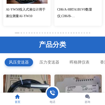
AI-YW50投入式液位计用于
CH6/A-HRTA1B1V0数显
液位测量AI-YW10
仪,CH6/B-
FRTA1B1V0,CH6/C-
HRTA1B1V0数显表
产品分类
风压变送器
压力变送器
晖格牌仪表
香
首页
电话
咨询